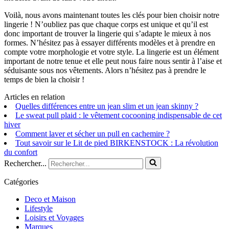
Voilà, nous avons maintenant toutes les clés pour bien choisir notre
lingerie ! N’oubliez pas que chaque corps est unique et qu’il est
donc important de trouver la lingerie qui s’adapte le mieux à nos
formes. N’hésitez pas à essayer différents modèles et à prendre en
compte votre morphologie et votre style. La lingerie est un élément
important de notre tenue et elle peut nous faire nous sentir à l’aise et
séduisante sous nos vêtements. Alors n’hésitez pas à prendre le
temps de bien la choisir !
Articles en relation
Quelles différences entre un jean slim et un jean skinny ?
Le sweat pull plaid : le vêtement cocooning indispensable de cet
hiver
Comment laver et sécher un pull en cachemire ?
Tout savoir sur le Lit de pied BIRKENSTOCK : La révolution
du confort
Rechercher...
Catégories
Deco et Maison
Lifestyle
Loisirs et Voyages
Marques