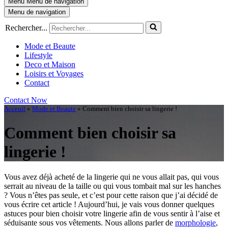
Menu
Menu de navigation
Menu de navigation
Rechercher...
Mode et Beaute
Lifestyle
Deco et Maison
Loisirs et Voyages
Contact
Contact Now
Acceuil
»
Mode et Beaute
»
Comment bien choisir sa lingerie !
Comment bien choisir sa
lingerie !
Vous avez déjà acheté de la lingerie qui ne vous allait pas, qui vous
serrait au niveau de la taille ou qui vous tombait mal sur les hanches
? Vous n’êtes pas seule, et c’est pour cette raison que j’ai décidé de
vous écrire cet article ! Aujourd’hui, je vais vous donner quelques
astuces pour bien choisir votre lingerie afin de vous sentir à l’aise et
séduisante sous vos vêtements. Nous allons parler de
morphologie
,