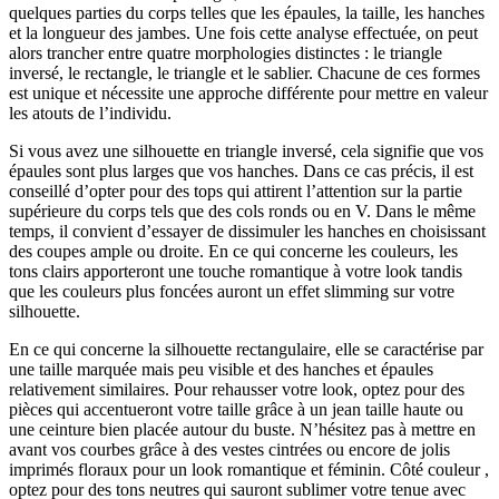
quelques parties du corps telles que les épaules, la taille, les hanches
et la longueur des jambes. Une fois cette analyse effectuée, on peut
alors trancher entre quatre morphologies distinctes : le triangle
inversé, le rectangle, le triangle et le sablier. Chacune de ces formes
est unique et nécessite une approche différente pour mettre en valeur
les atouts de l’individu.
Si vous avez une silhouette en triangle inversé, cela signifie que vos
épaules sont plus larges que vos hanches. Dans ce cas précis, il est
conseillé d’opter pour des tops qui attirent l’attention sur la partie
supérieure du corps tels que des cols ronds ou en V. Dans le même
temps, il convient d’essayer de dissimuler les hanches en choisissant
des coupes ample ou droite. En ce qui concerne les couleurs, les
tons clairs apporteront une touche romantique à votre look tandis
que les couleurs plus foncées auront un effet slimming sur votre
silhouette.
En ce qui concerne la silhouette rectangulaire, elle se caractérise par
une taille marquée mais peu visible et des hanches et épaules
relativement similaires. Pour rehausser votre look, optez pour des
pièces qui accentueront votre taille grâce à un jean taille haute ou
une ceinture bien placée autour du buste. N’hésitez pas à mettre en
avant vos courbes grâce à des vestes cintrées ou encore de jolis
imprimés floraux pour un look romantique et féminin. Côté couleur ,
optez pour des tons neutres qui sauront sublimer votre tenue avec