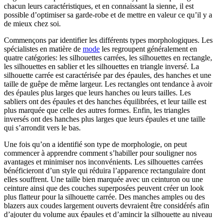
chacun leurs caractéristiques, et en connaissant la sienne, il est
possible d’optimiser sa garde-robe et de mettre en valeur ce qu’il y a
de mieux chez soi.
Commençons par identifier les différents types morphologiques. Les
spécialistes en matière de
mode
les regroupent généralement en
quatre catégories: les silhouettes carrées, les silhouettes en rectangle,
les silhouettes en sablier et les silhouettes en triangle inversé. La
silhouette carrée est caractérisée par des épaules, des hanches et une
taille de guêpe de même largeur. Les rectangles ont tendance à avoir
des épaules plus larges que leurs hanches ou leurs tailles. Les
sabliers ont des épaules et des hanches équilibrées, et leur taille est
plus marquée que celle des autres formes. Enfin, les triangles
inversés ont des hanches plus larges que leurs épaules et une taille
qui s’arrondit vers le bas.
Une fois qu’on a identifié son type de morphologie, on peut
commencer à apprendre comment s’habiller pour souligner nos
avantages et minimiser nos inconvénients. Les silhouettes carrées
bénéficieront d’un style qui réduira l’apparence rectangulaire dont
elles souffrent. Une taille bien marquée avec un ceinturon ou une
ceinture ainsi que des couches superposées peuvent créer un look
plus flatteur pour la silhouette carrée. Des manches amples ou des
blazers aux coudes largement ouverts devraient être considérés afin
d’ajouter du volume aux épaules et d’amincir la silhouette au niveau