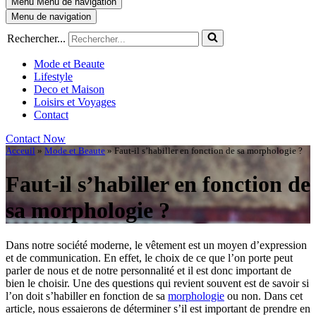
Menu
Menu de navigation
Menu de navigation
Rechercher...
Mode et Beaute
Lifestyle
Deco et Maison
Loisirs et Voyages
Contact
Contact Now
Acceuil
»
Mode et Beaute
»
Faut-il s’habiller en fonction de sa morphologie ?
Faut-il s’habiller en fonction de
sa morphologie ?
Dans notre société moderne, le vêtement est un moyen d’expression
et de communication. En effet, le choix de ce que l’on porte peut
parler de nous et de notre personnalité et il est donc important de
bien le choisir. Une des questions qui revient souvent est de savoir si
l’on doit s’habiller en fonction de sa
morphologie
ou non. Dans cet
article, nous essaierons de déterminer s’il est important de prendre en