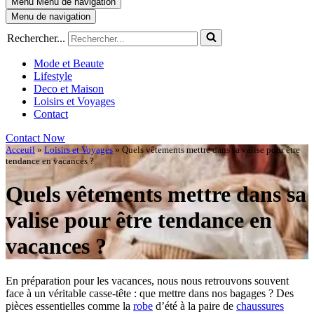
Menu
Menu de navigation
Menu de navigation
Rechercher...
Mode et Beaute
Lifestyle
Deco et Maison
Loisirs et Voyages
Contact
Contact Now
Acceuil
»
Loisirs et Voyages
»
Quels vêtements mettre dans sa valise pour être
tendance en vacances ?
Quels vêtements mettre dans sa
valise pour être tendance en
vacances ?
En préparation pour les vacances, nous nous retrouvons souvent
face à un véritable casse-tête : que mettre dans nos bagages ? Des
pièces essentielles comme la
robe
d’été à la paire de
chaussures