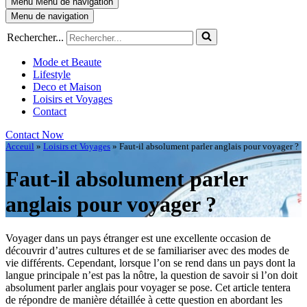
Menu
Menu de navigation
Menu de navigation
Rechercher...
Mode et Beaute
Lifestyle
Deco et Maison
Loisirs et Voyages
Contact
Contact Now
Acceuil
»
Loisirs et Voyages
»
Faut-il absolument parler anglais pour voyager ?
Faut-il absolument parler
anglais pour voyager ?
Voyager dans un pays étranger est une excellente occasion de
découvrir d’autres cultures et de se familiariser avec des modes de
vie différents. Cependant, lorsque l’on se rend dans un pays dont la
langue principale n’est pas la nôtre, la question de savoir si l’on doit
absolument parler anglais pour voyager se pose. Cet article tentera
de répondre de manière détaillée à cette question en abordant les