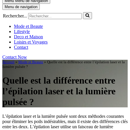
Menu
Menu de navigation
Menu de navigation
Rechercher...
Mode et Beaute
Lifestyle
Deco et Maison
Loisirs et Voyages
Contact
Contact Now
Acceuil
»
Mode et Beaute
»
Quelle est la différence entre l’épilation laser et la
lumière pulsée ?
Quelle est la différence entre
l’épilation laser et la lumière
pulsée ?
L’épilation laser et la lumière pulsée sont deux méthodes courantes
pour éliminer les poils indésirables, mais il existe des différences clés
entre les deux. L’épilation laser utilise un faisceau de lumière